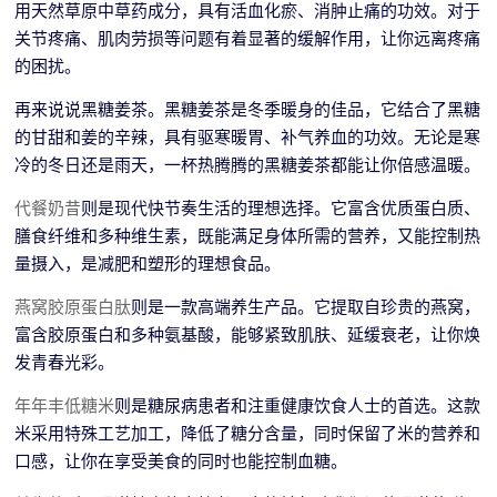
用天然草原中草药成分，具有活血化瘀、消肿止痛的功效。对于
关节疼痛、肌肉劳损等问题有着显著的缓解作用，让你远离疼痛
的困扰。
再来说说黑糖姜茶。黑糖姜茶是冬季暖身的佳品，它结合了黑糖
的甘甜和姜的辛辣，具有驱寒暖胃、补气养血的功效。无论是寒
冷的冬日还是雨天，一杯热腾腾的黑糖姜茶都能让你倍感温暖。
代餐奶昔
则是现代快节奏生活的理想选择。它富含优质蛋白质、
膳食纤维和多种维生素，既能满足身体所需的营养，又能控制热
量摄入，是减肥和塑形的理想食品。
燕窝胶原蛋白肽
则是一款高端养生产品。它提取自珍贵的燕窝，
富含胶原蛋白和多种氨基酸，能够紧致肌肤、延缓衰老，让你焕
发青春光彩。
年年丰低糖米
则是糖尿病患者和注重健康饮食人士的首选。这款
米采用特殊工艺加工，降低了糖分含量，同时保留了米的营养和
口感，让你在享受美食的同时也能控制血糖。