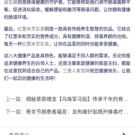
益生菌
则是肠道健康的守护者。它能够帮助我们调节肠道菌群平
衡，促进消化吸收，缓解便秘和腹泻等肠道问题，让你拥有健康
的肠道环境。
最后，
红薏米芡实茶
则是一款具有传统养生智慧的饮品。它结合
了红薏米和芡实的营养成分，具有健脾利湿、排毒养颜的功效。
每天一杯
红薏米芡实茶
，让你在品茗的同时也能享受健康。
这八大健康产品各具特色，能够满足不同人群的需求。无论你是
追求健康养生的白领人士，还是注重家庭健康的家庭主妇，都能
在这里找到适合自己的产品。
三里人家官网
祝您健康快乐，让我
们一起迈向健康的生活吧！
上一篇：
揭秘草原瑰宝【乌珠军马贴】传承千年的骨病克星
下一篇：
骨关节病患者福音：龙布峰针贴揭开蜂毒疗法的千年藏医密码